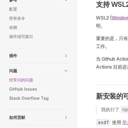
支持 WSL
配置
WSL2 (
Window
所有命令
明。
依赖
插件缩写索引
重要的是，只有当
工作。
插件
当 Github 
Actions 目前
问题
经常问的问题
GitHub Issues
新安装的
Stack Overflow Tag
我执行了
np
如何贡献
使用
垫
asdf