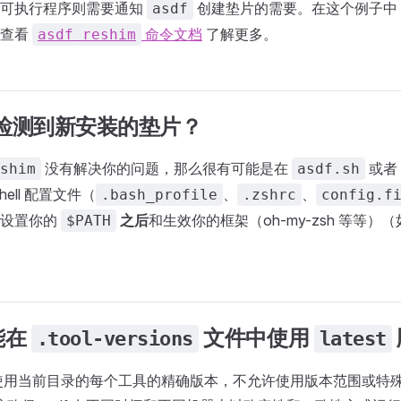
的可执行程序则需要通知
创建垫片的需要。在这个例子中
asdf
请查看
命令文档
了解更多。
asdf reshim
 没有检测到新安装的垫片？
没有解决你的问题，那么很有可能是在
或者
shim
asdf.sh
ell 配置文件（
、
、
.bash_profile
.zshrc
config.f
在设置你的
之后
和生效你的框架（oh-my-zsh 等等）
$PATH
能在
文件中使用
.tool-versions
latest
始终使用当前目录的每个工具的精确版本，不允许使用版本范围或特