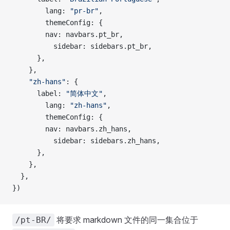
        lang: 
"pr-br"
,
        themeConfig: {
        nav: navbars.pt_br,
          sidebar: sidebars.pt_br,
      },
    },
    "zh-hans"
: {
      label: 
"简体中文"
,
        lang: 
"zh-hans"
,
        themeConfig: {
        nav: navbars.zh_hans,
          sidebar: sidebars.zh_hans,
      },
    },
  },
})
将要求 markdown 文件的同一集合位于
/pt-BR/