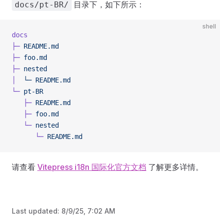
目录下，如下所示：
docs/pt-BR/
shell
docs
├─
 README.md
├─
 foo.md
├─
 nested
│
  └─
 README.md
└─
 pt-BR
   ├─
 README.md
   ├─
 foo.md
   └─
 nested
      └─
 README.md
请查看
Vitepress i18n 国际化官方文档
了解更多详情。
Last updated:
8/9/25, 7:02 AM