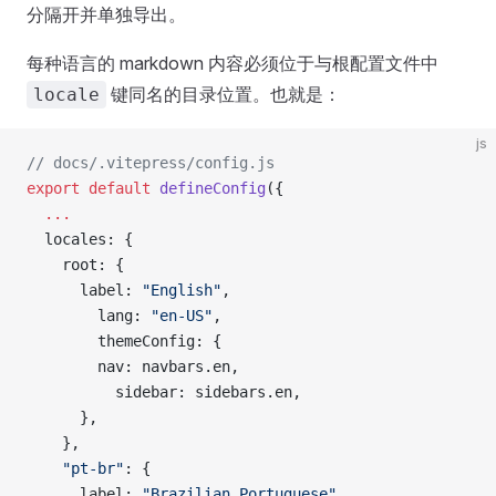
分隔开并单独导出。
每种语言的 markdown 内容必须位于与根配置文件中
键同名的目录位置。也就是：
locale
js
// docs/.vitepress/config.js
export
 default
 defineConfig
({
  ...
  locales: {
    root: {
      label: 
"English"
,
        lang: 
"en-US"
,
        themeConfig: {
        nav: navbars.en,
          sidebar: sidebars.en,
      },
    },
    "pt-br"
: {
      label: 
"Brazilian Portuguese"
,